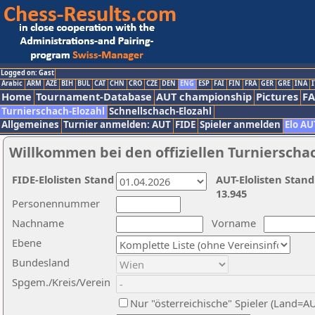
Logged on: Gast
Arabic
ARM
AZE
BIH
BUL
CAT
CHN
CRO
CZE
DEN
ENG
ESP
FAI
FIN
FRA
GER
GRE
INA
I
Home
Tournament-Database
AUT championship
Pictures
F
Turnierschach-Elozahl
Schnellschach-Elozahl
Allgemeines
Turnier anmelden: AUT
FIDE
Spieler anmelden
Elo AU
Willkommen bei den offiziellen Turnierscha
FIDE-Elolisten Stand
AUT-Elolisten Stand
13.945
Personennummer
Nachname
Vorname
Ebene
Bundesland
Spgem./Kreis/Verein
Nur "österreichische" Spieler (Land=A