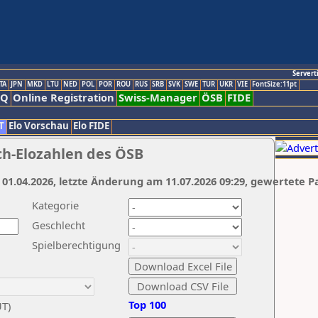
Servert
TA
JPN
MKD
LTU
NED
POL
POR
ROU
RUS
SRB
SVK
SWE
TUR
UKR
VIE
FontSize:11pt
AQ
Online Registration
Swiss-Manager
ÖSB
FIDE
T
Elo Vorschau
Elo FIDE
ch-Elozahlen des ÖSB
 01.04.2026, letzte Änderung am 11.07.2026 09:29, gewertete P
Kategorie
Geschlecht
Spielberechtigung
Top 100
UT)