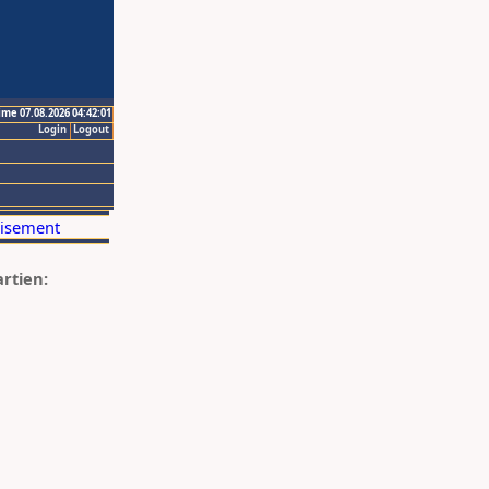
ime 07.08.2026 04:42:01
Login
Logout
artien: