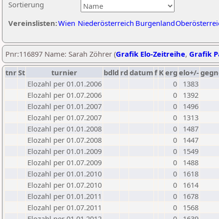
Sortierung
Vereinslisten:
Wien
Niederösterreich
Burgenland
Oberösterrei
Pnr:116897 Name: Sarah Zöhrer (
Grafik Elo-Zeitreihe
,
Grafik P
tnr
St
turnier
bdld
rd
datum
f
K
erg
elo+/-
gegn
Elozahl per 01.01.2006
0
1383
Elozahl per 01.07.2006
0
1392
Elozahl per 01.01.2007
0
1496
Elozahl per 01.07.2007
0
1313
Elozahl per 01.01.2008
0
1487
Elozahl per 01.07.2008
0
1447
Elozahl per 01.01.2009
0
1549
Elozahl per 01.07.2009
0
1488
Elozahl per 01.01.2010
0
1618
Elozahl per 01.07.2010
0
1614
Elozahl per 01.01.2011
0
1678
Elozahl per 01.07.2011
0
1568
Elozahl per 01.01.2012
0
1639