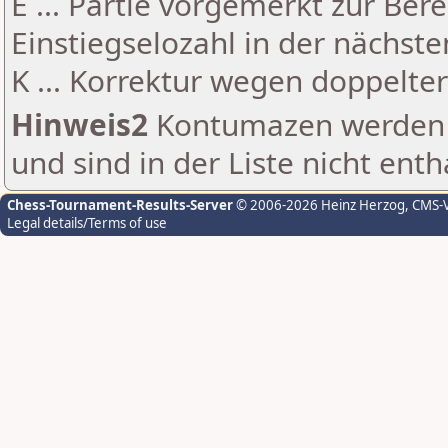
E ... Partie vorgemerkt zur Be
Einstiegselozahl in der nächst
K ... Korrektur wegen doppelt
Hinweis2
Kontumazen werden g
und sind in der Liste nicht enth
Chess-Tournament-Results-Server
© 2006-2026 Heinz Herzog
, CMS-
Legal details/Terms of use