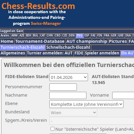
Logged on: Gast
Arabic
ARM
AZE
BIH
BUL
CAT
CHN
CRO
CZE
DEN
ENG
ESP
FAI
FIN
FRA
GER
GRE
INA
I
Home
Tournament-Database
AUT championship
Pictures
F
Turnierschach-Elozahl
Schnellschach-Elozahl
Allgemeines
Turnier anmelden: AUT
FIDE
Spieler anmelden
Elo AU
Willkommen bei den offiziellen Turnierscha
FIDE-Elolisten Stand
AUT-Elolisten Stand
13.945
Personennummer
Nachname
Vorname
Ebene
Bundesland
Spgem./Kreis/Verein
Nur "österreichische" Spieler (Land=A