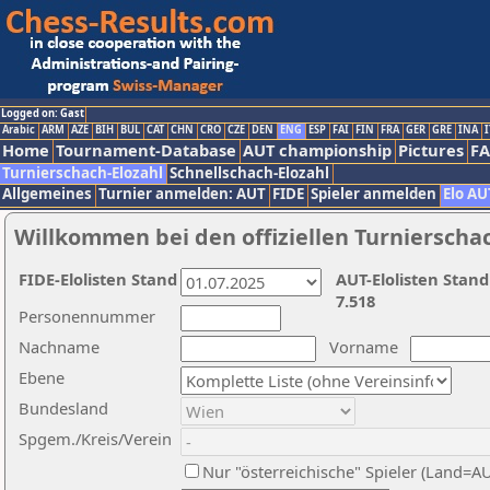
Logged on: Gast
Arabic
ARM
AZE
BIH
BUL
CAT
CHN
CRO
CZE
DEN
ENG
ESP
FAI
FIN
FRA
GER
GRE
INA
I
Home
Tournament-Database
AUT championship
Pictures
F
Turnierschach-Elozahl
Schnellschach-Elozahl
Allgemeines
Turnier anmelden: AUT
FIDE
Spieler anmelden
Elo AU
Willkommen bei den offiziellen Turnierscha
FIDE-Elolisten Stand
AUT-Elolisten Stand
7.518
Personennummer
Nachname
Vorname
Ebene
Bundesland
Spgem./Kreis/Verein
Nur "österreichische" Spieler (Land=A