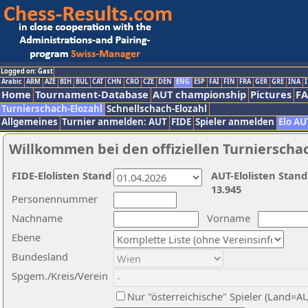
Logged on: Gast
Arabic
ARM
AZE
BIH
BUL
CAT
CHN
CRO
CZE
DEN
ENG
ESP
FAI
FIN
FRA
GER
GRE
INA
I
Home
Tournament-Database
AUT championship
Pictures
F
Turnierschach-Elozahl
Schnellschach-Elozahl
Allgemeines
Turnier anmelden: AUT
FIDE
Spieler anmelden
Elo AU
Willkommen bei den offiziellen Turnierscha
FIDE-Elolisten Stand
AUT-Elolisten Stand
13.945
Personennummer
Nachname
Vorname
Ebene
Bundesland
Spgem./Kreis/Verein
Nur "österreichische" Spieler (Land=A