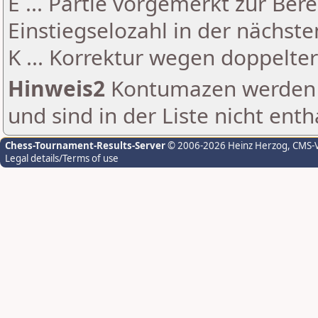
E ... Partie vorgemerkt zur Be
Einstiegselozahl in der nächst
K ... Korrektur wegen doppelt
Hinweis2
Kontumazen werden g
und sind in der Liste nicht enth
Chess-Tournament-Results-Server
© 2006-2026 Heinz Herzog
, CMS-
Legal details/Terms of use