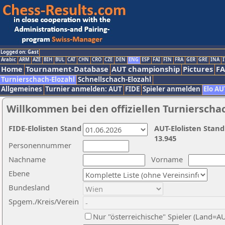
Logged on: Gast
Arabic
ARM
AZE
BIH
BUL
CAT
CHN
CRO
CZE
DEN
ENG
ESP
FAI
FIN
FRA
GER
GRE
INA
I
Home
Tournament-Database
AUT championship
Pictures
F
Turnierschach-Elozahl
Schnellschach-Elozahl
Allgemeines
Turnier anmelden: AUT
FIDE
Spieler anmelden
Elo AU
Willkommen bei den offiziellen Turnierscha
FIDE-Elolisten Stand
AUT-Elolisten Stand
13.945
Personennummer
Nachname
Vorname
Ebene
Bundesland
Spgem./Kreis/Verein
Nur "österreichische" Spieler (Land=A