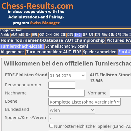
Logged on: Gast
Arabic
ARM
AZE
BIH
BUL
CAT
CHN
CRO
CZE
DEN
ENG
ESP
FAI
FIN
FRA
GER
GRE
INA
I
Home
Tournament-Database
AUT championship
Pictures
F
Turnierschach-Elozahl
Schnellschach-Elozahl
Allgemeines
Turnier anmelden: AUT
FIDE
Spieler anmelden
Elo AU
Willkommen bei den offiziellen Turnierscha
FIDE-Elolisten Stand
AUT-Elolisten Stand
13.945
Personennummer
Nachname
Vorname
Ebene
Bundesland
Spgem./Kreis/Verein
Nur "österreichische" Spieler (Land=A