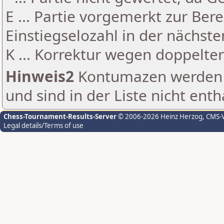
E ... Partie vorgemerkt zur Be
Einstiegselozahl in der nächst
K ... Korrektur wegen doppelt
Hinweis2
Kontumazen werden g
und sind in der Liste nicht enth
Chess-Tournament-Results-Server
© 2006-2026 Heinz Herzog
, CMS-
Legal details/Terms of use