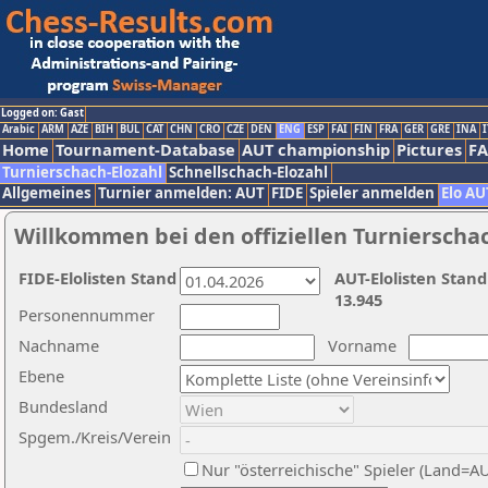
Logged on: Gast
Arabic
ARM
AZE
BIH
BUL
CAT
CHN
CRO
CZE
DEN
ENG
ESP
FAI
FIN
FRA
GER
GRE
INA
I
Home
Tournament-Database
AUT championship
Pictures
F
Turnierschach-Elozahl
Schnellschach-Elozahl
Allgemeines
Turnier anmelden: AUT
FIDE
Spieler anmelden
Elo AU
Willkommen bei den offiziellen Turnierscha
FIDE-Elolisten Stand
AUT-Elolisten Stand
13.945
Personennummer
Nachname
Vorname
Ebene
Bundesland
Spgem./Kreis/Verein
Nur "österreichische" Spieler (Land=A