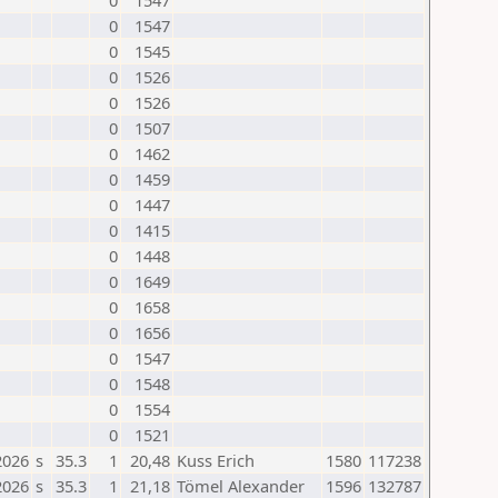
0
1547
0
1547
0
1545
0
1526
0
1526
0
1507
0
1462
0
1459
0
1447
0
1415
0
1448
0
1649
0
1658
0
1656
0
1547
0
1548
0
1554
0
1521
2026
s
35.3
1
20,48
Kuss Erich
1580
117238
2026
s
35.3
1
21,18
Tömel Alexander
1596
132787