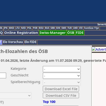
Servert
TA
JPN
MKD
LTU
NED
POL
POR
ROU
RUS
SRB
SVK
SWE
TUR
UKR
VIE
FontSize:11pt
AQ
Online Registration
Swiss-Manager
ÖSB
FIDE
T
Elo Vorschau
Elo FIDE
ch-Elozahlen des ÖSB
 01.04.2026, letzte Änderung am 11.07.2026 09:29, gewertete P
Kategorie
Geschlecht
Spielberechtigung
Top 100
UT)