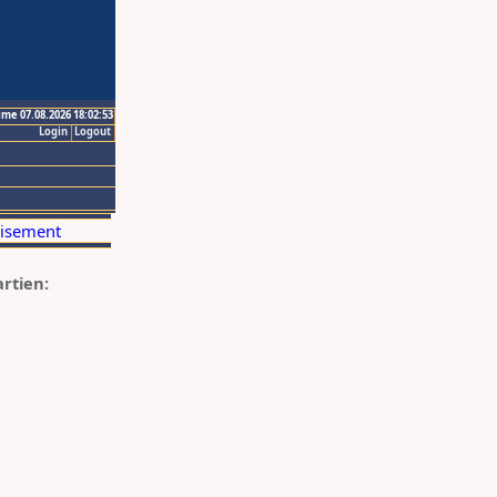
ime 07.08.2026 18:02:53
Login
Logout
artien: