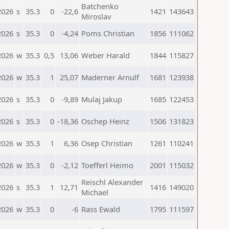
Batchenko
2026
s
35.3
0
-22,6
1421
143643
Miroslav
2026
s
35.3
0
-4,24
Poms Christian
1856
111062
2026
w
35.3
0,5
13,06
Weber Harald
1844
115827
2026
w
35.3
1
25,07
Maderner Arnulf
1681
123938
2026
s
35.3
0
-9,89
Mulaj Jakup
1685
122453
2026
s
35.3
0
-18,36
Oschep Heinz
1506
131823
2026
w
35.3
1
6,36
Osep Christian
1261
110241
2026
w
35.3
0
-2,12
Toefferl Heimo
2001
115032
Reischl Alexander
2026
s
35.3
1
12,71
1416
149020
Michael
2026
w
35.3
0
-6
Rass Ewald
1795
111597