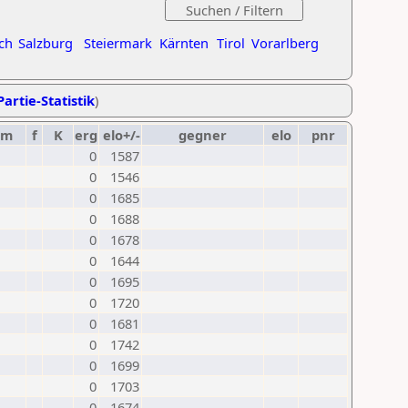
ch
Salzburg
Steiermark
Kärnten
Tirol
Vorarlberg
Partie-Statistik
)
um
f
K
erg
elo+/-
gegner
elo
pnr
0
1587
0
1546
0
1685
0
1688
0
1678
0
1644
0
1695
0
1720
0
1681
0
1742
0
1699
0
1703
0
1674