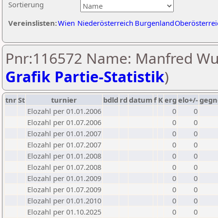
Sortierung
Vereinslisten:
Wien
Niederösterreich
Burgenland
Oberösterrei
Pnr:116572 Name: Manfred Wur
Grafik Partie-Statistik
)
tnr
St
turnier
bdld
rd
datum
f
K
erg
elo+/-
gegn
Elozahl per 01.01.2006
0
0
Elozahl per 01.07.2006
0
0
Elozahl per 01.01.2007
0
0
Elozahl per 01.07.2007
0
0
Elozahl per 01.01.2008
0
0
Elozahl per 01.07.2008
0
0
Elozahl per 01.01.2009
0
0
Elozahl per 01.07.2009
0
0
Elozahl per 01.01.2010
0
0
Elozahl per 01.10.2025
0
0