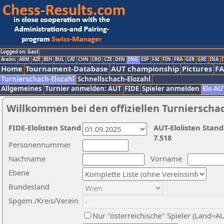
Logged on: Gast
Arabic
ARM
AZE
BIH
BUL
CAT
CHN
CRO
CZE
DEN
ENG
ESP
FAI
FIN
FRA
GER
GRE
INA
I
Home
Tournament-Database
AUT championship
Pictures
F
Turnierschach-Elozahl
Schnellschach-Elozahl
Allgemeines
Turnier anmelden: AUT
FIDE
Spieler anmelden
Elo AU
Willkommen bei den offiziellen Turnierscha
FIDE-Elolisten Stand
AUT-Elolisten Stand
7.518
Personennummer
Nachname
Vorname
Ebene
Bundesland
Spgem./Kreis/Verein
Nur "österreichische" Spieler (Land=A