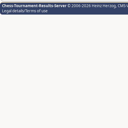
Chess-Tournament-Results-Server
© 2006-2026 Heinz Herzog
, CMS-
Legal details/Terms of use