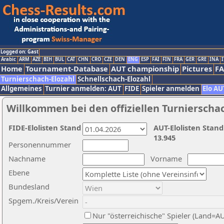
Logged on: Gast
Arabic
ARM
AZE
BIH
BUL
CAT
CHN
CRO
CZE
DEN
ENG
ESP
FAI
FIN
FRA
GER
GRE
INA
I
Home
Tournament-Database
AUT championship
Pictures
F
Turnierschach-Elozahl
Schnellschach-Elozahl
Allgemeines
Turnier anmelden: AUT
FIDE
Spieler anmelden
Elo AU
Willkommen bei den offiziellen Turnierscha
FIDE-Elolisten Stand
AUT-Elolisten Stand
13.945
Personennummer
Nachname
Vorname
Ebene
Bundesland
Spgem./Kreis/Verein
Nur "österreichische" Spieler (Land=A