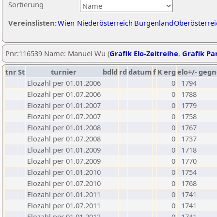
Sortierung
Vereinslisten:
Wien
Niederösterreich
Burgenland
Oberösterrei
Pnr:116539 Name: Manuel Wu (
Grafik Elo-Zeitreihe
,
Grafik Par
tnr
St
turnier
bdld
rd
datum
f
K
erg
elo+/-
gegn
Elozahl per 01.01.2006
0
1794
Elozahl per 01.07.2006
0
1788
Elozahl per 01.01.2007
0
1779
Elozahl per 01.07.2007
0
1758
Elozahl per 01.01.2008
0
1767
Elozahl per 01.07.2008
0
1737
Elozahl per 01.01.2009
0
1718
Elozahl per 01.07.2009
0
1770
Elozahl per 01.01.2010
0
1754
Elozahl per 01.07.2010
0
1768
Elozahl per 01.01.2011
0
1741
Elozahl per 01.07.2011
0
1741
Elozahl per 01.01.2012
0
1741