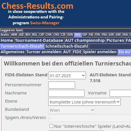
Logged on: Gast
Arabic
ARM
AZE
BIH
BUL
CAT
CHN
CRO
CZE
DEN
ENG
ESP
FAI
FIN
FRA
GER
GRE
INA
I
Home
Tournament-Database
AUT championship
Pictures
F
Turnierschach-Elozahl
Schnellschach-Elozahl
Allgemeines
Turnier anmelden: AUT
FIDE
Spieler anmelden
Elo AU
Willkommen bei den offiziellen Turnierscha
FIDE-Elolisten Stand
AUT-Elolisten Stand
7.518
Personennummer
Nachname
Vorname
Ebene
Bundesland
Spgem./Kreis/Verein
Nur "österreichische" Spieler (Land=A