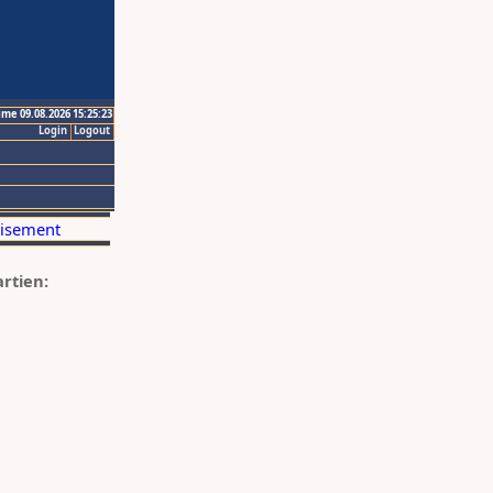
ime 09.08.2026 15:25:23
Login
Logout
artien: