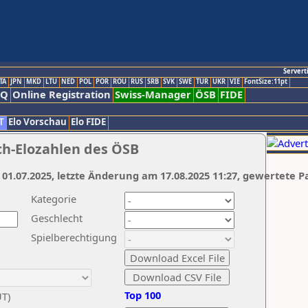
Servert
TA
JPN
MKD
LTU
NED
POL
POR
ROU
RUS
SRB
SVK
SWE
TUR
UKR
VIE
FontSize:11pt
AQ
Online Registration
Swiss-Manager
ÖSB
FIDE
T
Elo Vorschau
Elo FIDE
ch-Elozahlen des ÖSB
 01.07.2025, letzte Änderung am 17.08.2025 11:27, gewertete P
Kategorie
Geschlecht
Spielberechtigung
Top 100
UT)