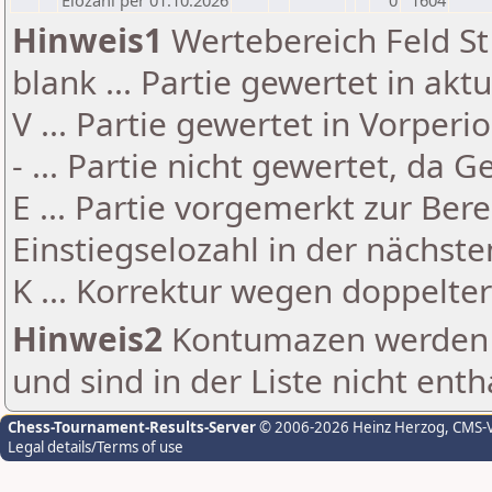
Elozahl per 01.10.2026
0
1604
Hinweis1
Wertebereich Feld St 
blank ... Partie gewertet in akt
V ... Partie gewertet in Vorperi
- ... Partie nicht gewertet, da 
E ... Partie vorgemerkt zur Be
Einstiegselozahl in der nächst
K ... Korrektur wegen doppelt
Hinweis2
Kontumazen werden g
und sind in der Liste nicht enth
Chess-Tournament-Results-Server
© 2006-2026 Heinz Herzog
, CMS-
Legal details/Terms of use