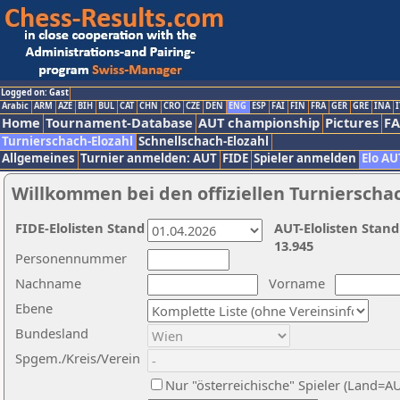
Logged on: Gast
Arabic
ARM
AZE
BIH
BUL
CAT
CHN
CRO
CZE
DEN
ENG
ESP
FAI
FIN
FRA
GER
GRE
INA
I
Home
Tournament-Database
AUT championship
Pictures
F
Turnierschach-Elozahl
Schnellschach-Elozahl
Allgemeines
Turnier anmelden: AUT
FIDE
Spieler anmelden
Elo AU
Willkommen bei den offiziellen Turnierscha
FIDE-Elolisten Stand
AUT-Elolisten Stand
13.945
Personennummer
Nachname
Vorname
Ebene
Bundesland
Spgem./Kreis/Verein
Nur "österreichische" Spieler (Land=A