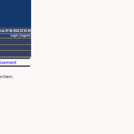
ime 07.08.2026 22:35:39
Login
Logout
artien: