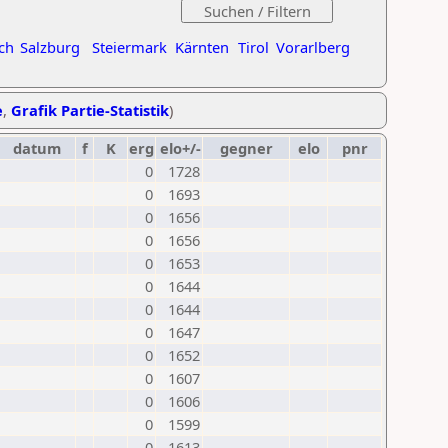
ch
Salzburg
Steiermark
Kärnten
Tirol
Vorarlberg
e
,
Grafik Partie-Statistik
)
datum
f
K
erg
elo+/-
gegner
elo
pnr
0
1728
0
1693
0
1656
0
1656
0
1653
0
1644
0
1644
0
1647
0
1652
0
1607
0
1606
0
1599
0
1613