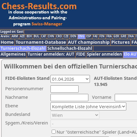
Logged on: Gast
Arabic
ARM
AZE
BIH
BUL
CAT
CHN
CRO
CZE
DEN
ENG
ESP
FAI
FIN
FRA
GER
GRE
INA
I
Home
Tournament-Database
AUT championship
Pictures
F
Turnierschach-Elozahl
Schnellschach-Elozahl
Allgemeines
Turnier anmelden: AUT
FIDE
Spieler anmelden
Elo AU
Willkommen bei den offiziellen Turnierscha
FIDE-Elolisten Stand
AUT-Elolisten Stand
13.945
Personennummer
Nachname
Vorname
Ebene
Bundesland
Spgem./Kreis/Verein
Nur "österreichische" Spieler (Land=A