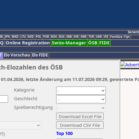
Servert
TA
JPN
MKD
LTU
NED
POL
POR
ROU
RUS
SRB
SVK
SWE
TUR
UKR
VIE
FontSize:11pt
AQ
Online Registration
Swiss-Manager
ÖSB
FIDE
T
Elo Vorschau
Elo FIDE
ch-Elozahlen des ÖSB
 01.04.2026, letzte Änderung am 11.07.2026 09:29, gewertete P
Kategorie
Geschlecht
Spielberechtigung
Top 100
UT)