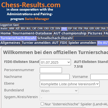
Logged on: Gast
Arabic
ARM
AZE
BIH
BUL
CAT
CHN
CRO
CZE
DEN
ENG
ESP
FAI
FIN
FRA
GER
GRE
INA
I
Home
Tournament-Database
AUT championship
Pictures
F
Turnierschach-Elozahl
Schnellschach-Elozahl
Allgemeines
Turnier anmelden: AUT
FIDE
Spieler anmelden
Elo AU
Willkommen bei den offiziellen Turnierscha
FIDE-Elolisten Stand
AUT-Elolisten Stand
7.518
Personennummer
Nachname
Vorname
Ebene
Bundesland
Spgem./Kreis/Verein
Nur "österreichische" Spieler (Land=A