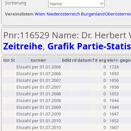
Sortierung
Vereinslisten:
Wien
Niederösterreich
Burgenland
Oberösterrei
Pnr:116529 Name: Dr. Herbert
Zeitreihe
,
Grafik Partie-Statis
tnr
St
turnier
bdld
rd
datum
f
K
erg
elo+/-
gegn
Elozahl per 01.01.2006
0
1728
Elozahl per 01.07.2006
0
1693
Elozahl per 01.01.2007
0
1656
Elozahl per 01.07.2007
0
1656
Elozahl per 01.01.2008
0
1653
Elozahl per 01.07.2008
0
1644
Elozahl per 01.01.2009
0
1644
Elozahl per 01.07.2009
0
1647
Elozahl per 01.01.2010
0
1652
Elozahl per 01.07.2010
0
1607