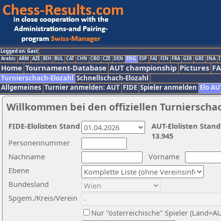
Logged on: Gast
Arabic
ARM
AZE
BIH
BUL
CAT
CHN
CRO
CZE
DEN
ENG
ESP
FAI
FIN
FRA
GER
GRE
INA
I
Home
Tournament-Database
AUT championship
Pictures
F
Turnierschach-Elozahl
Schnellschach-Elozahl
Allgemeines
Turnier anmelden: AUT
FIDE
Spieler anmelden
Elo AU
Willkommen bei den offiziellen Turnierscha
FIDE-Elolisten Stand
AUT-Elolisten Stand
13.945
Personennummer
Nachname
Vorname
Ebene
Bundesland
Spgem./Kreis/Verein
Nur "österreichische" Spieler (Land=A