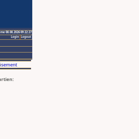
ime 08.08.2026 09:22:27
Login
Logout
artien: