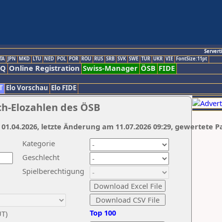
Servert
TA
JPN
MKD
LTU
NED
POL
POR
ROU
RUS
SRB
SVK
SWE
TUR
UKR
VIE
FontSize:11pt
AQ
Online Registration
Swiss-Manager
ÖSB
FIDE
T
Elo Vorschau
Elo FIDE
ch-Elozahlen des ÖSB
 01.04.2026, letzte Änderung am 11.07.2026 09:29, gewertete P
Kategorie
Geschlecht
Spielberechtigung
Top 100
UT)