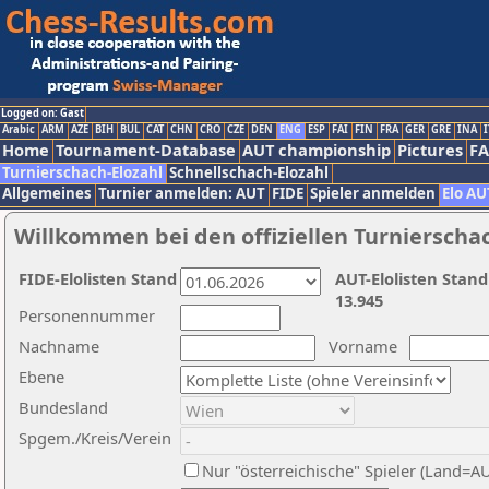
Logged on: Gast
Arabic
ARM
AZE
BIH
BUL
CAT
CHN
CRO
CZE
DEN
ENG
ESP
FAI
FIN
FRA
GER
GRE
INA
I
Home
Tournament-Database
AUT championship
Pictures
F
Turnierschach-Elozahl
Schnellschach-Elozahl
Allgemeines
Turnier anmelden: AUT
FIDE
Spieler anmelden
Elo AU
Willkommen bei den offiziellen Turnierscha
FIDE-Elolisten Stand
AUT-Elolisten Stand
13.945
Personennummer
Nachname
Vorname
Ebene
Bundesland
Spgem./Kreis/Verein
Nur "österreichische" Spieler (Land=A