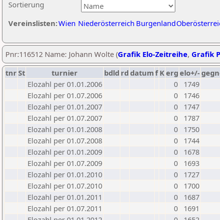
Sortierung
Vereinslisten:
Wien
Niederösterreich
Burgenland
Oberösterrei
Pnr:116512 Name: Johann Wolte (
Grafik Elo-Zeitreihe
,
Grafik P
tnr
St
turnier
bdld
rd
datum
f
K
erg
elo+/-
gegn
Elozahl per 01.01.2006
0
1749
Elozahl per 01.07.2006
0
1746
Elozahl per 01.01.2007
0
1747
Elozahl per 01.07.2007
0
1787
Elozahl per 01.01.2008
0
1750
Elozahl per 01.07.2008
0
1744
Elozahl per 01.01.2009
0
1678
Elozahl per 01.07.2009
0
1693
Elozahl per 01.01.2010
0
1727
Elozahl per 01.07.2010
0
1700
Elozahl per 01.01.2011
0
1687
Elozahl per 01.07.2011
0
1691
Elozahl per 01.01.2012
0
1652