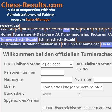
Logged on: Gast
Arabic
ARM
AZE
BIH
BUL
CAT
CHN
CRO
CZE
DEN
ENG
ESP
FAI
FIN
FRA
GER
GRE
INA
I
Home
Tournament-Database
AUT championship
Pictures
F
Turnierschach-Elozahl
Schnellschach-Elozahl
Allgemeines
Turnier anmelden: AUT
FIDE
Spieler anmelden
Elo AU
Willkommen bei den offiziellen Turnierscha
FIDE-Elolisten Stand
AUT-Elolisten Stand
13.945
Personennummer
Nachname
Vorname
Ebene
Bundesland
Spgem./Kreis/Verein
Nur "österreichische" Spieler (Land=A