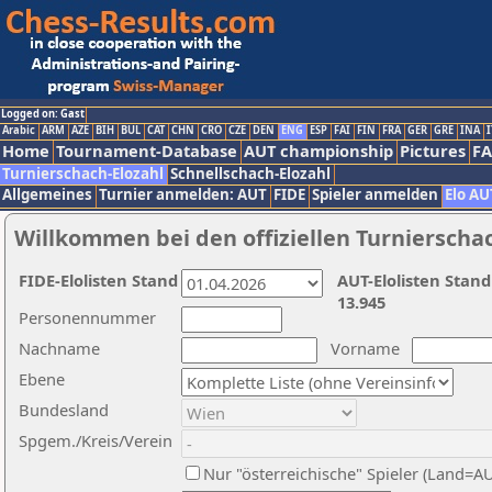
Logged on: Gast
Arabic
ARM
AZE
BIH
BUL
CAT
CHN
CRO
CZE
DEN
ENG
ESP
FAI
FIN
FRA
GER
GRE
INA
I
Home
Tournament-Database
AUT championship
Pictures
F
Turnierschach-Elozahl
Schnellschach-Elozahl
Allgemeines
Turnier anmelden: AUT
FIDE
Spieler anmelden
Elo AU
Willkommen bei den offiziellen Turnierscha
FIDE-Elolisten Stand
AUT-Elolisten Stand
13.945
Personennummer
Nachname
Vorname
Ebene
Bundesland
Spgem./Kreis/Verein
Nur "österreichische" Spieler (Land=A