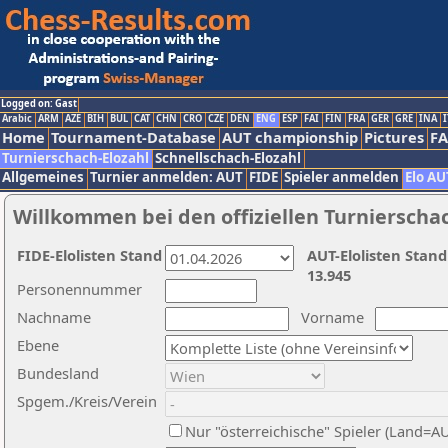
Logged on: Gast
Arabic
ARM
AZE
BIH
BUL
CAT
CHN
CRO
CZE
DEN
ENG
ESP
FAI
FIN
FRA
GER
GRE
INA
I
Home
Tournament-Database
AUT championship
Pictures
F
Turnierschach-Elozahl
Schnellschach-Elozahl
Allgemeines
Turnier anmelden: AUT
FIDE
Spieler anmelden
Elo AU
Willkommen bei den offiziellen Turnierscha
FIDE-Elolisten Stand
AUT-Elolisten Stand
13.945
Personennummer
Nachname
Vorname
Ebene
Bundesland
Spgem./Kreis/Verein
Nur "österreichische" Spieler (Land=A