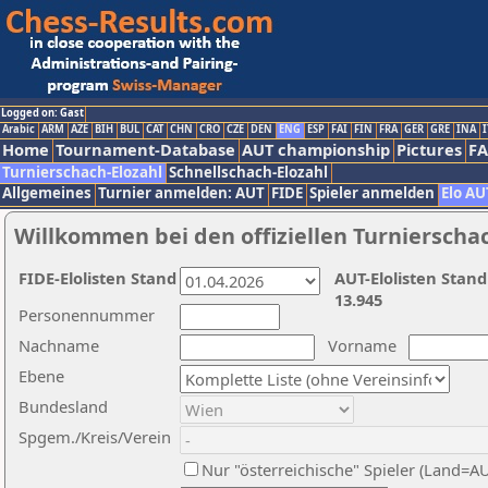
Logged on: Gast
Arabic
ARM
AZE
BIH
BUL
CAT
CHN
CRO
CZE
DEN
ENG
ESP
FAI
FIN
FRA
GER
GRE
INA
I
Home
Tournament-Database
AUT championship
Pictures
F
Turnierschach-Elozahl
Schnellschach-Elozahl
Allgemeines
Turnier anmelden: AUT
FIDE
Spieler anmelden
Elo AU
Willkommen bei den offiziellen Turnierscha
FIDE-Elolisten Stand
AUT-Elolisten Stand
13.945
Personennummer
Nachname
Vorname
Ebene
Bundesland
Spgem./Kreis/Verein
Nur "österreichische" Spieler (Land=A