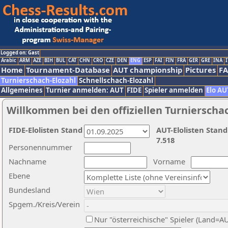
Logged on: Gast
Arabic
ARM
AZE
BIH
BUL
CAT
CHN
CRO
CZE
DEN
ENG
ESP
FAI
FIN
FRA
GER
GRE
INA
I
Home
Tournament-Database
AUT championship
Pictures
F
Turnierschach-Elozahl
Schnellschach-Elozahl
Allgemeines
Turnier anmelden: AUT
FIDE
Spieler anmelden
Elo AU
Willkommen bei den offiziellen Turnierscha
FIDE-Elolisten Stand
AUT-Elolisten Stand
7.518
Personennummer
Nachname
Vorname
Ebene
Bundesland
Spgem./Kreis/Verein
Nur "österreichische" Spieler (Land=A