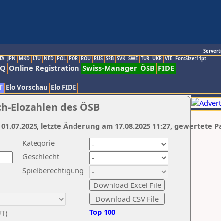
Servert
TA
JPN
MKD
LTU
NED
POL
POR
ROU
RUS
SRB
SVK
SWE
TUR
UKR
VIE
FontSize:11pt
AQ
Online Registration
Swiss-Manager
ÖSB
FIDE
T
Elo Vorschau
Elo FIDE
ch-Elozahlen des ÖSB
 01.07.2025, letzte Änderung am 17.08.2025 11:27, gewertete P
Kategorie
Geschlecht
Spielberechtigung
Top 100
UT)