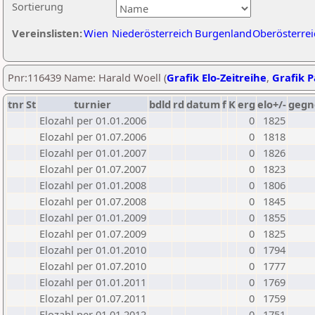
Sortierung
Vereinslisten:
Wien
Niederösterreich
Burgenland
Oberösterrei
Pnr:116439 Name: Harald Woell (
Grafik Elo-Zeitreihe
,
Grafik P
tnr
St
turnier
bdld
rd
datum
f
K
erg
elo+/-
gegn
Elozahl per 01.01.2006
0
1825
Elozahl per 01.07.2006
0
1818
Elozahl per 01.01.2007
0
1826
Elozahl per 01.07.2007
0
1823
Elozahl per 01.01.2008
0
1806
Elozahl per 01.07.2008
0
1845
Elozahl per 01.01.2009
0
1855
Elozahl per 01.07.2009
0
1825
Elozahl per 01.01.2010
0
1794
Elozahl per 01.07.2010
0
1777
Elozahl per 01.01.2011
0
1769
Elozahl per 01.07.2011
0
1759
Elozahl per 01.01.2012
0
1751