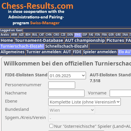
Logged on: Gast
Arabic
ARM
AZE
BIH
BUL
CAT
CHN
CRO
CZE
DEN
ENG
ESP
FAI
FIN
FRA
GER
GRE
INA
I
Home
Tournament-Database
AUT championship
Pictures
F
Turnierschach-Elozahl
Schnellschach-Elozahl
Allgemeines
Turnier anmelden: AUT
FIDE
Spieler anmelden
Elo AU
Willkommen bei den offiziellen Turnierscha
FIDE-Elolisten Stand
AUT-Elolisten Stand
7.518
Personennummer
Nachname
Vorname
Ebene
Bundesland
Spgem./Kreis/Verein
Nur "österreichische" Spieler (Land=A