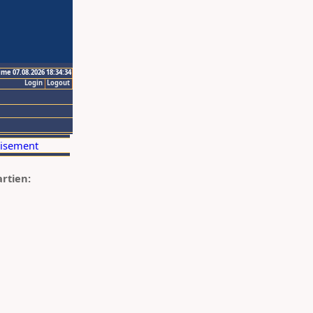
ime 07.08.2026 18:34:34
Login
Logout
artien: