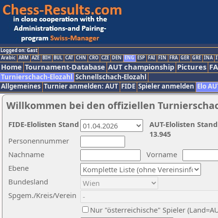
Logged on: Gast
Arabic
ARM
AZE
BIH
BUL
CAT
CHN
CRO
CZE
DEN
ENG
ESP
FAI
FIN
FRA
GER
GRE
INA
I
Home
Tournament-Database
AUT championship
Pictures
F
Turnierschach-Elozahl
Schnellschach-Elozahl
Allgemeines
Turnier anmelden: AUT
FIDE
Spieler anmelden
Elo AU
Willkommen bei den offiziellen Turnierscha
FIDE-Elolisten Stand
AUT-Elolisten Stand
13.945
Personennummer
Nachname
Vorname
Ebene
Bundesland
Spgem./Kreis/Verein
Nur "österreichische" Spieler (Land=A