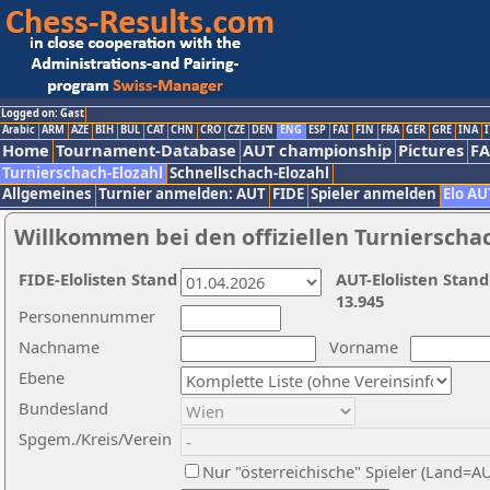
Logged on: Gast
Arabic
ARM
AZE
BIH
BUL
CAT
CHN
CRO
CZE
DEN
ENG
ESP
FAI
FIN
FRA
GER
GRE
INA
I
Home
Tournament-Database
AUT championship
Pictures
F
Turnierschach-Elozahl
Schnellschach-Elozahl
Allgemeines
Turnier anmelden: AUT
FIDE
Spieler anmelden
Elo AU
Willkommen bei den offiziellen Turnierscha
FIDE-Elolisten Stand
AUT-Elolisten Stand
13.945
Personennummer
Nachname
Vorname
Ebene
Bundesland
Spgem./Kreis/Verein
Nur "österreichische" Spieler (Land=A