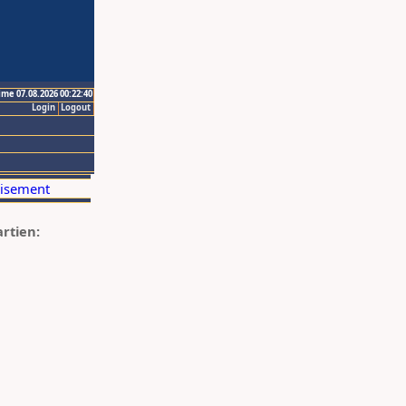
ime 07.08.2026 00:22:40
Login
Logout
artien: