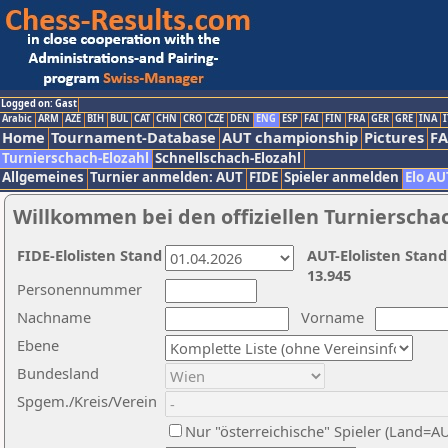
Logged on: Gast
Arabic
ARM
AZE
BIH
BUL
CAT
CHN
CRO
CZE
DEN
ENG
ESP
FAI
FIN
FRA
GER
GRE
INA
I
Home
Tournament-Database
AUT championship
Pictures
F
Turnierschach-Elozahl
Schnellschach-Elozahl
Allgemeines
Turnier anmelden: AUT
FIDE
Spieler anmelden
Elo AU
Willkommen bei den offiziellen Turnierscha
FIDE-Elolisten Stand
AUT-Elolisten Stand
13.945
Personennummer
Nachname
Vorname
Ebene
Bundesland
Spgem./Kreis/Verein
Nur "österreichische" Spieler (Land=A