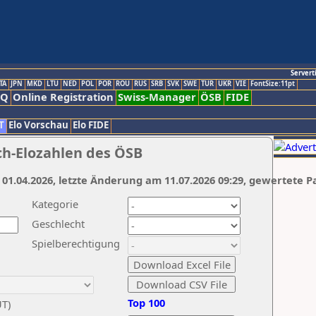
Servert
TA
JPN
MKD
LTU
NED
POL
POR
ROU
RUS
SRB
SVK
SWE
TUR
UKR
VIE
FontSize:11pt
AQ
Online Registration
Swiss-Manager
ÖSB
FIDE
T
Elo Vorschau
Elo FIDE
ch-Elozahlen des ÖSB
 01.04.2026, letzte Änderung am 11.07.2026 09:29, gewertete P
Kategorie
Geschlecht
Spielberechtigung
Top 100
UT)