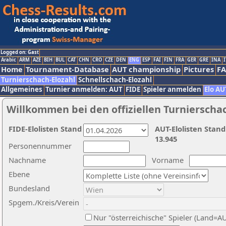
Logged on: Gast
Arabic
ARM
AZE
BIH
BUL
CAT
CHN
CRO
CZE
DEN
ENG
ESP
FAI
FIN
FRA
GER
GRE
INA
I
Home
Tournament-Database
AUT championship
Pictures
F
Turnierschach-Elozahl
Schnellschach-Elozahl
Allgemeines
Turnier anmelden: AUT
FIDE
Spieler anmelden
Elo AU
Willkommen bei den offiziellen Turnierscha
FIDE-Elolisten Stand
AUT-Elolisten Stand
13.945
Personennummer
Nachname
Vorname
Ebene
Bundesland
Spgem./Kreis/Verein
Nur "österreichische" Spieler (Land=A