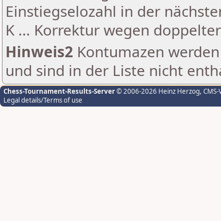
Einstiegselozahl in der nächst
K ... Korrektur wegen doppelt
Hinweis2
Kontumazen werden g
und sind in der Liste nicht enth
Chess-Tournament-Results-Server
© 2006-2026 Heinz Herzog
, CMS-
Legal details/Terms of use