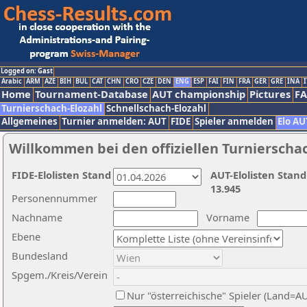
Logged on: Gast
Arabic
ARM
AZE
BIH
BUL
CAT
CHN
CRO
CZE
DEN
ENG
ESP
FAI
FIN
FRA
GER
GRE
INA
I
Home
Tournament-Database
AUT championship
Pictures
F
Turnierschach-Elozahl
Schnellschach-Elozahl
Allgemeines
Turnier anmelden: AUT
FIDE
Spieler anmelden
Elo AU
Willkommen bei den offiziellen Turnierscha
FIDE-Elolisten Stand
AUT-Elolisten Stand
13.945
Personennummer
Nachname
Vorname
Ebene
Bundesland
Spgem./Kreis/Verein
Nur "österreichische" Spieler (Land=A