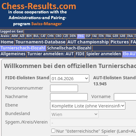
Logged on: Gast
Arabic
ARM
AZE
BIH
BUL
CAT
CHN
CRO
CZE
DEN
ENG
ESP
FAI
FIN
FRA
GER
GRE
INA
I
Home
Tournament-Database
AUT championship
Pictures
F
Turnierschach-Elozahl
Schnellschach-Elozahl
Allgemeines
Turnier anmelden: AUT
FIDE
Spieler anmelden
Elo AU
Willkommen bei den offiziellen Turnierscha
FIDE-Elolisten Stand
AUT-Elolisten Stand
13.945
Personennummer
Nachname
Vorname
Ebene
Bundesland
Spgem./Kreis/Verein
Nur "österreichische" Spieler (Land=A