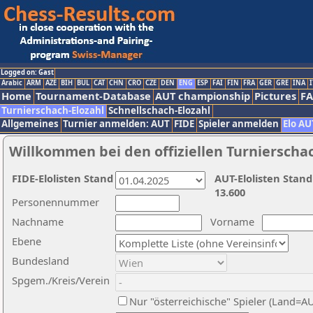
Logged on: Gast
Arabic
ARM
AZE
BIH
BUL
CAT
CHN
CRO
CZE
DEN
ENG
ESP
FAI
FIN
FRA
GER
GRE
INA
I
Home
Tournament-Database
AUT championship
Pictures
F
Turnierschach-Elozahl
Schnellschach-Elozahl
Allgemeines
Turnier anmelden: AUT
FIDE
Spieler anmelden
Elo AU
Willkommen bei den offiziellen Turnierscha
FIDE-Elolisten Stand
AUT-Elolisten Stand
13.600
Personennummer
Nachname
Vorname
Ebene
Bundesland
Spgem./Kreis/Verein
Nur "österreichische" Spieler (Land=A