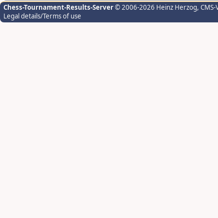
Chess-Tournament-Results-Server
© 2006-2026 Heinz Herzog
, CMS-
Legal details/Terms of use