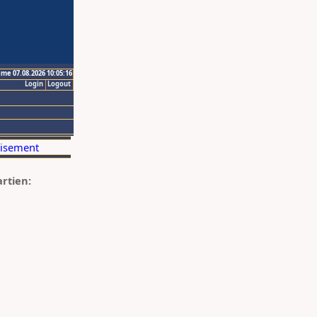
ime 07.08.2026 10:05:16
Login
Logout
artien: