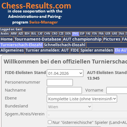
Logged on: Gast
Arabic
ARM
AZE
BIH
BUL
CAT
CHN
CRO
CZE
DEN
ENG
ESP
FAI
FIN
FRA
GER
GRE
INA
I
Home
Tournament-Database
AUT championship
Pictures
F
Turnierschach-Elozahl
Schnellschach-Elozahl
Allgemeines
Turnier anmelden: AUT
FIDE
Spieler anmelden
Elo AU
Willkommen bei den offiziellen Turnierscha
FIDE-Elolisten Stand
AUT-Elolisten Stand
13.945
Personennummer
Nachname
Vorname
Ebene
Bundesland
Spgem./Kreis/Verein
Nur "österreichische" Spieler (Land=A