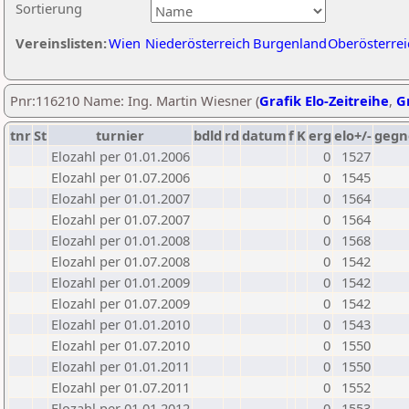
Sortierung
Vereinslisten:
Wien
Niederösterreich
Burgenland
Oberösterrei
Pnr:116210 Name: Ing. Martin Wiesner (
Grafik Elo-Zeitreihe
,
Gr
tnr
St
turnier
bdld
rd
datum
f
K
erg
elo+/-
gegn
Elozahl per 01.01.2006
0
1527
Elozahl per 01.07.2006
0
1545
Elozahl per 01.01.2007
0
1564
Elozahl per 01.07.2007
0
1564
Elozahl per 01.01.2008
0
1568
Elozahl per 01.07.2008
0
1542
Elozahl per 01.01.2009
0
1542
Elozahl per 01.07.2009
0
1542
Elozahl per 01.01.2010
0
1543
Elozahl per 01.07.2010
0
1550
Elozahl per 01.01.2011
0
1550
Elozahl per 01.07.2011
0
1552
Elozahl per 01.01.2012
0
1553