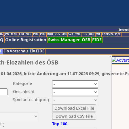
Servert
TA
JPN
MKD
LTU
NED
POL
POR
ROU
RUS
SRB
SVK
SWE
TUR
UKR
VIE
FontSize:11pt
AQ
Online Registration
Swiss-Manager
ÖSB
FIDE
T
Elo Vorschau
Elo FIDE
ch-Elozahlen des ÖSB
 01.04.2026, letzte Änderung am 11.07.2026 09:29, gewertete P
Kategorie
Geschlecht
Spielberechtigung
Top 100
UT)