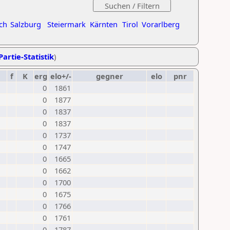
ch
Salzburg
Steiermark
Kärnten
Tirol
Vorarlberg
Partie-Statistik
)
f
K
erg
elo+/-
gegner
elo
pnr
0
1861
0
1877
0
1837
0
1837
0
1737
0
1747
0
1665
0
1662
0
1700
0
1675
0
1766
0
1761
0
1787