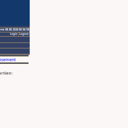
ime 08.08.2026 06:56:58
Login
Logout
artien: