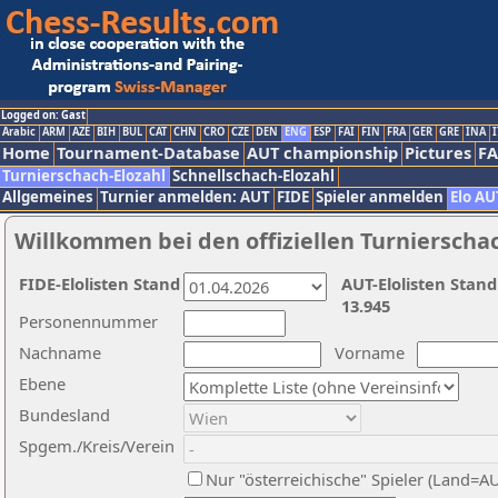
Logged on: Gast
Arabic
ARM
AZE
BIH
BUL
CAT
CHN
CRO
CZE
DEN
ENG
ESP
FAI
FIN
FRA
GER
GRE
INA
I
Home
Tournament-Database
AUT championship
Pictures
F
Turnierschach-Elozahl
Schnellschach-Elozahl
Allgemeines
Turnier anmelden: AUT
FIDE
Spieler anmelden
Elo AU
Willkommen bei den offiziellen Turnierscha
FIDE-Elolisten Stand
AUT-Elolisten Stand
13.945
Personennummer
Nachname
Vorname
Ebene
Bundesland
Spgem./Kreis/Verein
Nur "österreichische" Spieler (Land=A