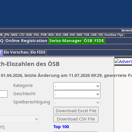
Servert
TA
JPN
MKD
LTU
NED
POL
POR
ROU
RUS
SRB
SVK
SWE
TUR
UKR
VIE
FontSize:11pt
AQ
Online Registration
Swiss-Manager
ÖSB
FIDE
T
Elo Vorschau
Elo FIDE
ch-Elozahlen des ÖSB
 01.04.2026, letzte Änderung am 11.07.2026 09:29, gewertete P
Kategorie
Geschlecht
Spielberechtigung
Top 100
UT)