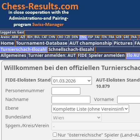
Logged on: Gast
Arabic
ARM
AZE
BIH
BUL
CAT
CHN
CRO
CZE
DEN
ENG
ESP
FAI
FIN
FRA
GER
GRE
INA
I
Home
Tournament-Database
AUT championship
Pictures
F
Turnierschach-Elozahl
Schnellschach-Elozahl
Allgemeines
Turnier anmelden: AUT
FIDE
Spieler anmelden
Elo AU
Willkommen bei den offiziellen Turnierscha
FIDE-Elolisten Stand
AUT-Elolisten Stand
10.879
Personennummer
Nachname
Vorname
Ebene
Bundesland
Spgem./Kreis/Verein
Nur "österreichische" Spieler (Land=A