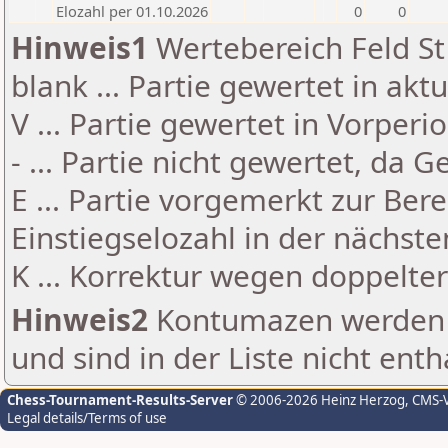
Elozahl per 01.10.2026
0
0
Hinweis1
Wertebereich Feld St 
blank ... Partie gewertet in akt
V ... Partie gewertet in Vorperi
- ... Partie nicht gewertet, da 
E ... Partie vorgemerkt zur Be
Einstiegselozahl in der nächst
K ... Korrektur wegen doppelt
Hinweis2
Kontumazen werden g
und sind in der Liste nicht enth
Chess-Tournament-Results-Server
© 2006-2026 Heinz Herzog
, CMS-
Legal details/Terms of use