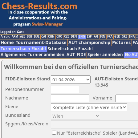
Logged on: Gast
Arabic
ARM
AZE
BIH
BUL
CAT
CHN
CRO
CZE
DEN
ENG
ESP
FAI
FIN
FRA
GER
GRE
INA
I
Home
Tournament-Database
AUT championship
Pictures
F
Turnierschach-Elozahl
Schnellschach-Elozahl
Allgemeines
Turnier anmelden: AUT
FIDE
Spieler anmelden
Elo AU
Willkommen bei den offiziellen Turnierscha
FIDE-Elolisten Stand
AUT-Elolisten Stand
13.945
Personennummer
Nachname
Vorname
Ebene
Bundesland
Spgem./Kreis/Verein
Nur "österreichische" Spieler (Land=A