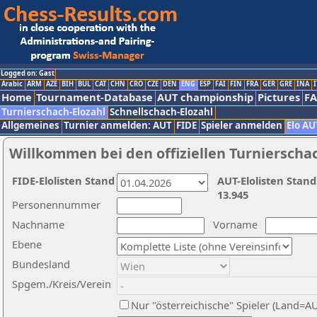
Logged on: Gast
Arabic
ARM
AZE
BIH
BUL
CAT
CHN
CRO
CZE
DEN
ENG
ESP
FAI
FIN
FRA
GER
GRE
INA
I
Home
Tournament-Database
AUT championship
Pictures
F
Turnierschach-Elozahl
Schnellschach-Elozahl
Allgemeines
Turnier anmelden: AUT
FIDE
Spieler anmelden
Elo AU
Willkommen bei den offiziellen Turnierscha
FIDE-Elolisten Stand
AUT-Elolisten Stand
13.945
Personennummer
Nachname
Vorname
Ebene
Bundesland
Spgem./Kreis/Verein
Nur "österreichische" Spieler (Land=A