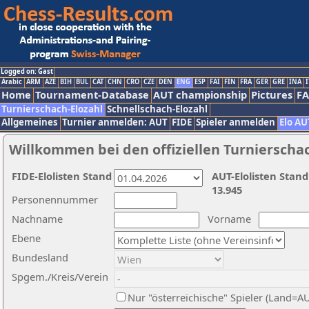
Logged on: Gast
Arabic
ARM
AZE
BIH
BUL
CAT
CHN
CRO
CZE
DEN
ENG
ESP
FAI
FIN
FRA
GER
GRE
INA
I
Home
Tournament-Database
AUT championship
Pictures
F
Turnierschach-Elozahl
Schnellschach-Elozahl
Allgemeines
Turnier anmelden: AUT
FIDE
Spieler anmelden
Elo AU
Willkommen bei den offiziellen Turnierscha
FIDE-Elolisten Stand
AUT-Elolisten Stand
13.945
Personennummer
Nachname
Vorname
Ebene
Bundesland
Spgem./Kreis/Verein
Nur "österreichische" Spieler (Land=A