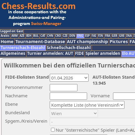
Logged on: Gast
Arabic
ARM
AZE
BIH
BUL
CAT
CHN
CRO
CZE
DEN
ENG
ESP
FAI
FIN
FRA
GER
GRE
INA
I
Home
Tournament-Database
AUT championship
Pictures
F
Turnierschach-Elozahl
Schnellschach-Elozahl
Allgemeines
Turnier anmelden: AUT
FIDE
Spieler anmelden
Elo AU
Willkommen bei den offiziellen Turnierscha
FIDE-Elolisten Stand
AUT-Elolisten Stand
13.945
Personennummer
Nachname
Vorname
Ebene
Bundesland
Spgem./Kreis/Verein
Nur "österreichische" Spieler (Land=A