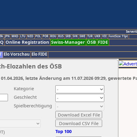
Servert
TA
JPN
MKD
LTU
NED
POL
POR
ROU
RUS
SRB
SVK
SWE
TUR
UKR
VIE
FontSize:11pt
AQ
Online Registration
Swiss-Manager
ÖSB
FIDE
T
Elo Vorschau
Elo FIDE
ch-Elozahlen des ÖSB
 01.04.2026, letzte Änderung am 11.07.2026 09:29, gewertete P
Kategorie
Geschlecht
Spielberechtigung
Top 100
UT)