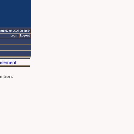
ime 07.08.2026 20:50:51
Login
Logout
artien: