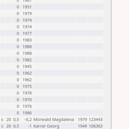
0
1961
0
1951
0
1979
0
1974
0
1974
0
1977
0
1983
0
1988
0
1988
0
1982
0
1945
0
1962
0
1962
0
1975
0
1978
0
1970
0
1976
0
1986
s
20
0,5
-0,2
Mörwald Magdalena
1979
123443
s
20
0,5
-1
Karrer Georg
1949
106363