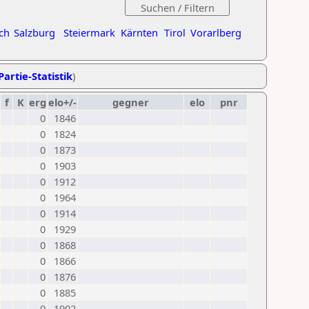
ch
Salzburg
Steiermark
Kärnten
Tirol
Vorarlberg
Partie-Statistik
)
f
K
erg
elo+/-
gegner
elo
pnr
0
1846
0
1824
0
1873
0
1903
0
1912
0
1964
0
1914
0
1929
0
1868
0
1866
0
1876
0
1885
0
1902