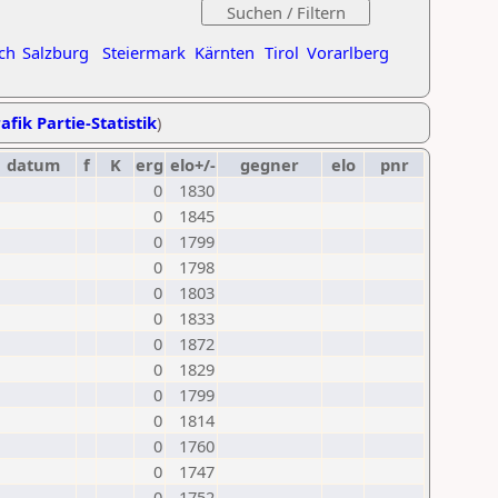
ch
Salzburg
Steiermark
Kärnten
Tirol
Vorarlberg
afik Partie-Statistik
)
datum
f
K
erg
elo+/-
gegner
elo
pnr
0
1830
0
1845
0
1799
0
1798
0
1803
0
1833
0
1872
0
1829
0
1799
0
1814
0
1760
0
1747
0
1752