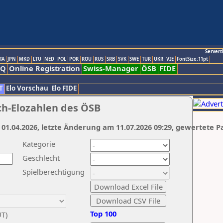
Servert
TA
JPN
MKD
LTU
NED
POL
POR
ROU
RUS
SRB
SVK
SWE
TUR
UKR
VIE
FontSize:11pt
AQ
Online Registration
Swiss-Manager
ÖSB
FIDE
T
Elo Vorschau
Elo FIDE
ch-Elozahlen des ÖSB
 01.04.2026, letzte Änderung am 11.07.2026 09:29, gewertete P
Kategorie
Geschlecht
Spielberechtigung
Top 100
UT)