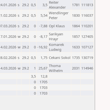
Reiter
24.01.2026
s
29.2
0,5
3,5
1781
111813
Alexander
Wendlinger
21.02.2026
s
29.2
0,5
5,54
1830
116037
Peter
07.03.2026
s
29.2
0
-7,88
Opl Klaus
1864
110201
Sarikyan
17.01.2026
w
29.2
0
-8,17
1857
127405
Hrayr
Komarek
14.02.2026
w
29.2
0
-16,92
1633
107127
Ludwig
28.02.2026
s
29.2
0,5
1,75
Cekani Sokol
1735
130719
Thoma
14.03.2026
w
29.2
1
25,67
2031
114946
Wilhelm
3,5
12,8
0
1705
0
1703
0
1703