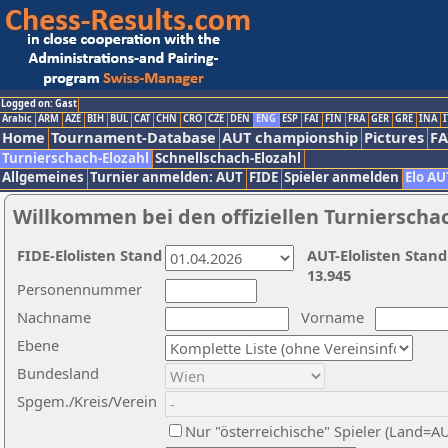
Logged on: Gast
Arabic
ARM
AZE
BIH
BUL
CAT
CHN
CRO
CZE
DEN
ENG
ESP
FAI
FIN
FRA
GER
GRE
INA
I
Home
Tournament-Database
AUT championship
Pictures
F
Turnierschach-Elozahl
Schnellschach-Elozahl
Allgemeines
Turnier anmelden: AUT
FIDE
Spieler anmelden
Elo AU
Willkommen bei den offiziellen Turnierscha
FIDE-Elolisten Stand
AUT-Elolisten Stand
13.945
Personennummer
Nachname
Vorname
Ebene
Bundesland
Spgem./Kreis/Verein
Nur "österreichische" Spieler (Land=A