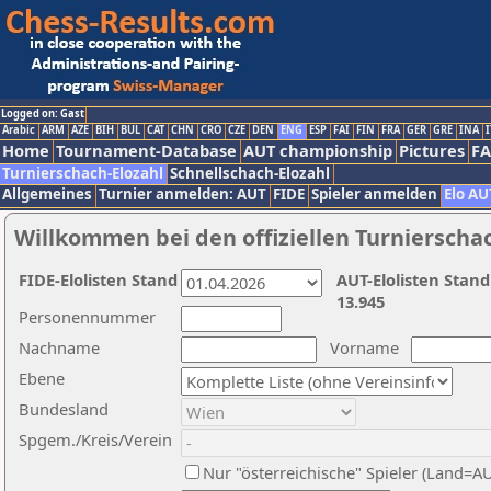
Logged on: Gast
Arabic
ARM
AZE
BIH
BUL
CAT
CHN
CRO
CZE
DEN
ENG
ESP
FAI
FIN
FRA
GER
GRE
INA
I
Home
Tournament-Database
AUT championship
Pictures
F
Turnierschach-Elozahl
Schnellschach-Elozahl
Allgemeines
Turnier anmelden: AUT
FIDE
Spieler anmelden
Elo AU
Willkommen bei den offiziellen Turnierscha
FIDE-Elolisten Stand
AUT-Elolisten Stand
13.945
Personennummer
Nachname
Vorname
Ebene
Bundesland
Spgem./Kreis/Verein
Nur "österreichische" Spieler (Land=A