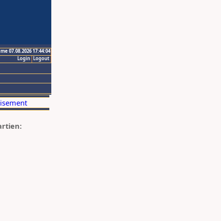
ime 07.08.2026 17:44:04
Login
Logout
artien: