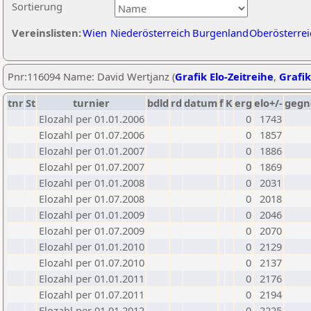
Sortierung
Vereinslisten:
Wien
Niederösterreich
Burgenland
Oberösterrei
Pnr:116094 Name: David Wertjanz (
Grafik Elo-Zeitreihe
,
Grafik
tnr
St
turnier
bdld
rd
datum
f
K
erg
elo+/-
gegn
Elozahl per 01.01.2006
0
1743
Elozahl per 01.07.2006
0
1857
Elozahl per 01.01.2007
0
1886
Elozahl per 01.07.2007
0
1869
Elozahl per 01.01.2008
0
2031
Elozahl per 01.07.2008
0
2018
Elozahl per 01.01.2009
0
2046
Elozahl per 01.07.2009
0
2070
Elozahl per 01.01.2010
0
2129
Elozahl per 01.07.2010
0
2137
Elozahl per 01.01.2011
0
2176
Elozahl per 01.07.2011
0
2194
Elozahl per 01.01.2012
0
2225