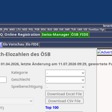
Servert
TA
JPN
MKD
LTU
NED
POL
POR
ROU
RUS
SRB
SVK
SWE
TUR
UKR
VIE
FontSize:11pt
AQ
Online Registration
Swiss-Manager
ÖSB
FIDE
T
Elo Vorschau
Elo FIDE
ch-Elozahlen des ÖSB
 01.04.2026, letzte Änderung am 11.07.2026 09:29, gewertete P
Kategorie
Geschlecht
Spielberechtigung
Top 100
UT)