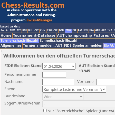
Logged on: Gast
Arabic
ARM
AZE
BIH
BUL
CAT
CHN
CRO
CZE
DEN
ENG
ESP
FAI
FIN
FRA
GER
GRE
INA
I
Home
Tournament-Database
AUT championship
Pictures
F
Turnierschach-Elozahl
Schnellschach-Elozahl
Allgemeines
Turnier anmelden: AUT
FIDE
Spieler anmelden
Elo AU
Willkommen bei den offiziellen Turnierscha
FIDE-Elolisten Stand
AUT-Elolisten Stand
13.945
Personennummer
Nachname
Vorname
Ebene
Bundesland
Spgem./Kreis/Verein
Nur "österreichische" Spieler (Land=A