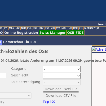
Servert
TA
JPN
MKD
LTU
NED
POL
POR
ROU
RUS
SRB
SVK
SWE
TUR
UKR
VIE
FontSize:11pt
AQ
Online Registration
Swiss-Manager
ÖSB
FIDE
T
Elo Vorschau
Elo FIDE
ch-Elozahlen des ÖSB
 01.04.2026, letzte Änderung am 11.07.2026 09:29, gewertete P
Kategorie
Geschlecht
Spielberechtigung
Top 100
UT)