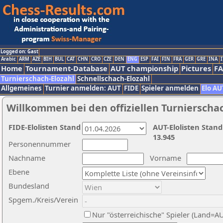
Logged on: Gast
Arabic
ARM
AZE
BIH
BUL
CAT
CHN
CRO
CZE
DEN
ENG
ESP
FAI
FIN
FRA
GER
GRE
INA
I
Home
Tournament-Database
AUT championship
Pictures
F
Turnierschach-Elozahl
Schnellschach-Elozahl
Allgemeines
Turnier anmelden: AUT
FIDE
Spieler anmelden
Elo AU
Willkommen bei den offiziellen Turnierscha
FIDE-Elolisten Stand
AUT-Elolisten Stand
13.945
Personennummer
Nachname
Vorname
Ebene
Bundesland
Spgem./Kreis/Verein
Nur "österreichische" Spieler (Land=A