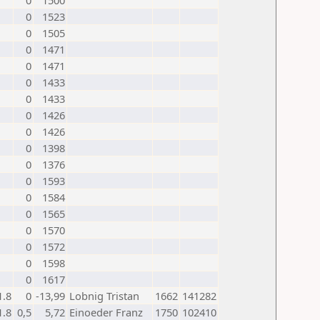
0
1500
0
1523
0
1505
0
1471
0
1471
0
1433
0
1433
0
1426
0
1426
0
1398
0
1376
0
1593
0
1584
0
1565
0
1570
0
1572
0
1598
0
1617
1.8
0
-13,99
Lobnig Tristan
1662
141282
1.8
0,5
5,72
Einoeder Franz
1750
102410