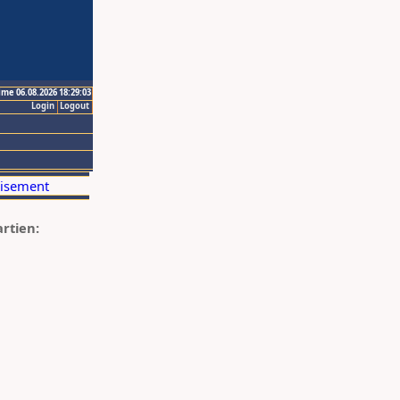
ime 06.08.2026 18:29:03
Login
Logout
artien: