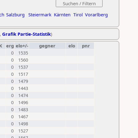
ch
Salzburg
Steiermark
Kärnten
Tirol
Vorarlberg
,
Grafik Partie-Statistik
)
K
erg
elo+/-
gegner
elo
pnr
0
1535
0
1560
0
1537
0
1517
0
1479
0
1443
0
1474
0
1496
0
1483
0
1467
0
1498
0
1527
0
1567