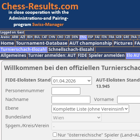
Logged on: Gast
Arabic
ARM
AZE
BIH
BUL
CAT
CHN
CRO
CZE
DEN
ENG
ESP
FAI
FIN
FRA
GER
GRE
INA
I
Home
Tournament-Database
AUT championship
Pictures
F
Turnierschach-Elozahl
Schnellschach-Elozahl
Allgemeines
Turnier anmelden: AUT
FIDE
Spieler anmelden
Elo AU
Willkommen bei den offiziellen Turnierscha
FIDE-Elolisten Stand
AUT-Elolisten Stand
13.945
Personennummer
Nachname
Vorname
Ebene
Bundesland
Spgem./Kreis/Verein
Nur "österreichische" Spieler (Land=A