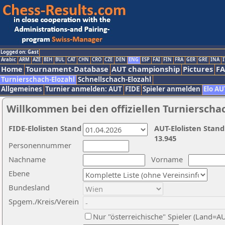
Logged on: Gast
Arabic
ARM
AZE
BIH
BUL
CAT
CHN
CRO
CZE
DEN
ENG
ESP
FAI
FIN
FRA
GER
GRE
INA
I
Home
Tournament-Database
AUT championship
Pictures
F
Turnierschach-Elozahl
Schnellschach-Elozahl
Allgemeines
Turnier anmelden: AUT
FIDE
Spieler anmelden
Elo AU
Willkommen bei den offiziellen Turnierscha
FIDE-Elolisten Stand
AUT-Elolisten Stand
13.945
Personennummer
Nachname
Vorname
Ebene
Bundesland
Spgem./Kreis/Verein
Nur "österreichische" Spieler (Land=A