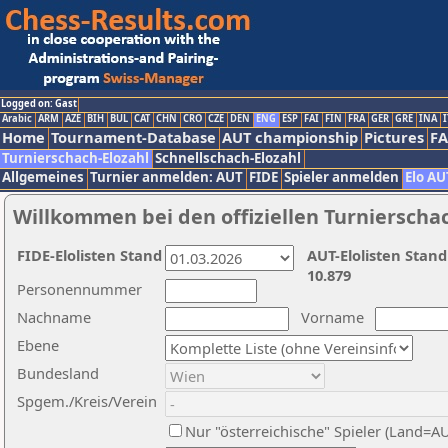
Logged on: Gast
Arabic
ARM
AZE
BIH
BUL
CAT
CHN
CRO
CZE
DEN
ENG
ESP
FAI
FIN
FRA
GER
GRE
INA
I
Home
Tournament-Database
AUT championship
Pictures
F
Turnierschach-Elozahl
Schnellschach-Elozahl
Allgemeines
Turnier anmelden: AUT
FIDE
Spieler anmelden
Elo AU
Willkommen bei den offiziellen Turnierscha
FIDE-Elolisten Stand
AUT-Elolisten Stand
10.879
Personennummer
Nachname
Vorname
Ebene
Bundesland
Spgem./Kreis/Verein
Nur "österreichische" Spieler (Land=A