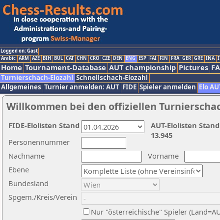
Logged on: Gast
Arabic
ARM
AZE
BIH
BUL
CAT
CHN
CRO
CZE
DEN
ENG
ESP
FAI
FIN
FRA
GER
GRE
INA
I
Home
Tournament-Database
AUT championship
Pictures
F
Turnierschach-Elozahl
Schnellschach-Elozahl
Allgemeines
Turnier anmelden: AUT
FIDE
Spieler anmelden
Elo AU
Willkommen bei den offiziellen Turnierscha
FIDE-Elolisten Stand
AUT-Elolisten Stand
13.945
Personennummer
Nachname
Vorname
Ebene
Bundesland
Spgem./Kreis/Verein
Nur "österreichische" Spieler (Land=A