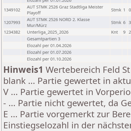
Elozahl per 01.01.2026
AUT STMK 2526 Graz Stadtliga Meister
1349102
Stmk
1
0
Playoff
AUT STMK 2526 NORD 2. Klasse
1207993
Stmk
6
3
Mur/Mürz
1234382
Unterliga_2025_2026
Knt
9
2
Gesamtpartien 3
Elozahl per 01.04.2026
Elozahl per 01.07.2026
Elozahl per 01.10.2026
Hinweis1
Wertebereich Feld St 
blank ... Partie gewertet in akt
V ... Partie gewertet in Vorperi
- ... Partie nicht gewertet, da 
E ... Partie vorgemerkt zur Be
Einstiegselozahl in der nächst