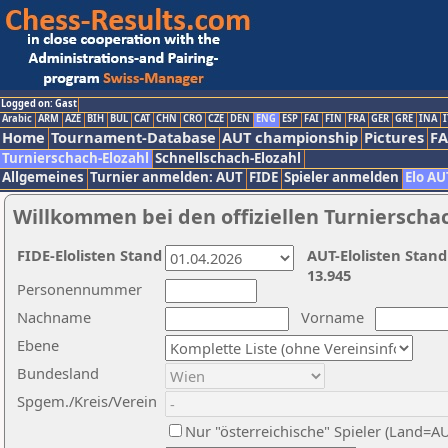
Logged on: Gast
Arabic
ARM
AZE
BIH
BUL
CAT
CHN
CRO
CZE
DEN
ENG
ESP
FAI
FIN
FRA
GER
GRE
INA
I
Home
Tournament-Database
AUT championship
Pictures
F
Turnierschach-Elozahl
Schnellschach-Elozahl
Allgemeines
Turnier anmelden: AUT
FIDE
Spieler anmelden
Elo AU
Willkommen bei den offiziellen Turnierscha
FIDE-Elolisten Stand
AUT-Elolisten Stand
13.945
Personennummer
Nachname
Vorname
Ebene
Bundesland
Spgem./Kreis/Verein
Nur "österreichische" Spieler (Land=A