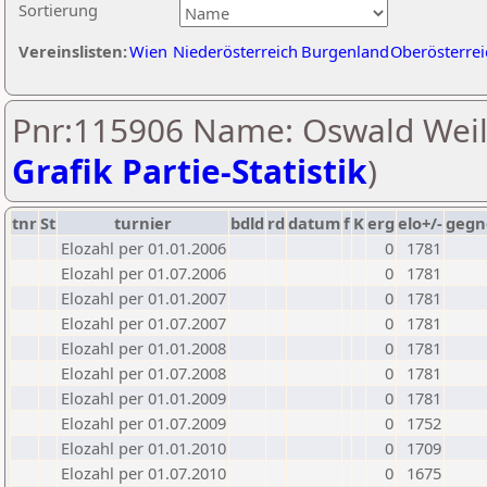
Sortierung
Vereinslisten:
Wien
Niederösterreich
Burgenland
Oberösterrei
Pnr:115906 Name: Oswald Weil
Grafik Partie-Statistik
)
tnr
St
turnier
bdld
rd
datum
f
K
erg
elo+/-
gegn
Elozahl per 01.01.2006
0
1781
Elozahl per 01.07.2006
0
1781
Elozahl per 01.01.2007
0
1781
Elozahl per 01.07.2007
0
1781
Elozahl per 01.01.2008
0
1781
Elozahl per 01.07.2008
0
1781
Elozahl per 01.01.2009
0
1781
Elozahl per 01.07.2009
0
1752
Elozahl per 01.01.2010
0
1709
Elozahl per 01.07.2010
0
1675