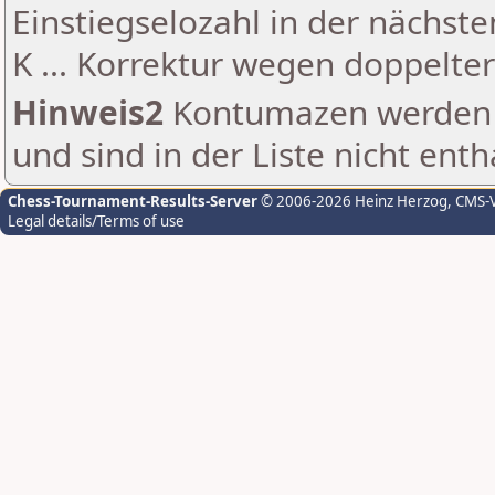
Einstiegselozahl in der nächst
K ... Korrektur wegen doppelt
Hinweis2
Kontumazen werden g
und sind in der Liste nicht enth
Chess-Tournament-Results-Server
© 2006-2026 Heinz Herzog
, CMS-
Legal details/Terms of use