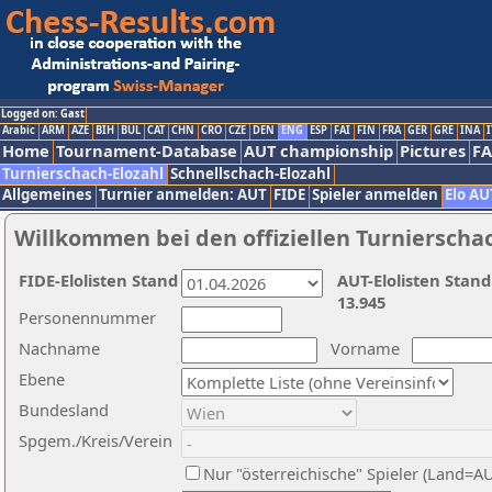
Logged on: Gast
Arabic
ARM
AZE
BIH
BUL
CAT
CHN
CRO
CZE
DEN
ENG
ESP
FAI
FIN
FRA
GER
GRE
INA
I
Home
Tournament-Database
AUT championship
Pictures
F
Turnierschach-Elozahl
Schnellschach-Elozahl
Allgemeines
Turnier anmelden: AUT
FIDE
Spieler anmelden
Elo AU
Willkommen bei den offiziellen Turnierscha
FIDE-Elolisten Stand
AUT-Elolisten Stand
13.945
Personennummer
Nachname
Vorname
Ebene
Bundesland
Spgem./Kreis/Verein
Nur "österreichische" Spieler (Land=A