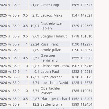
2026
s
35.9
1
21,88
Omer Hogr
1585
139547
2026
w
35.9
0,5
2,15
Levacic Maks
1547
149521
Nischelwitzer
2026
s
35.9
0,5
10,04
1729
129667
Fabian
2026
s
35.9
0,5
9,69
Stiegler Helmut
1718
131510
2026
w
35.9
1
22,24
Russ Franz
1590
112297
2026
w
35.9
1
7,89
Smole Julian
1290
143854
Gaertner
2026
s
35.9
0,5
2,51
1555
103372
Ferdinand
2026
w
35.9
0
-2,87
Kleinsasser Franz
1907
106716
2026
w
35.9
1
6,1
Lapan Paul
1232
145511
2026
w
35.9
0
-12,91
Hipfl Werner
1610
105125
2026
w
35.9
1
5,74
Loeschnig David
1225
148673
Oberbichler
2026
s
35.9
0
-5,74
1785
110054
Robert
2026
w
35.9
0,5
-2,87
Pfaringer Richard
1452
148407
2026
w
35.9
1
12,2
Sattler Erwin
1389
112454