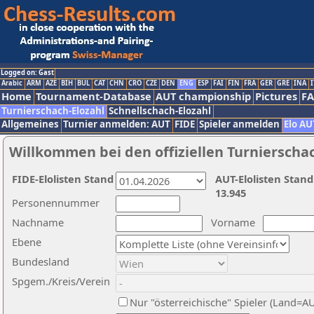
Logged on: Gast
Arabic
ARM
AZE
BIH
BUL
CAT
CHN
CRO
CZE
DEN
ENG
ESP
FAI
FIN
FRA
GER
GRE
INA
I
Home
Tournament-Database
AUT championship
Pictures
F
Turnierschach-Elozahl
Schnellschach-Elozahl
Allgemeines
Turnier anmelden: AUT
FIDE
Spieler anmelden
Elo AU
Willkommen bei den offiziellen Turnierscha
FIDE-Elolisten Stand
AUT-Elolisten Stand
13.945
Personennummer
Nachname
Vorname
Ebene
Bundesland
Spgem./Kreis/Verein
Nur "österreichische" Spieler (Land=A