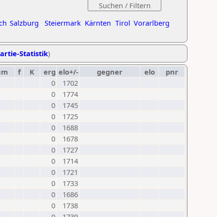
ch
Salzburg
Steiermark
Kärnten
Tirol
Vorarlberg
artie-Statistik
)
um
f
K
erg
elo+/-
gegner
elo
pnr
0
1702
0
1774
0
1745
0
1725
0
1688
0
1678
0
1727
0
1714
0
1721
0
1733
0
1686
0
1738
0
1739