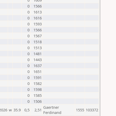
0
1609
0
1566
0
1613
0
1616
0
1593
0
1566
0
1567
0
1518
0
1513
0
1481
0
1443
0
1637
0
1651
0
1591
0
1582
0
1598
0
1585
0
1506
Gaertner
2026
w
35.9
0,5
2,51
1555
103372
Ferdinand