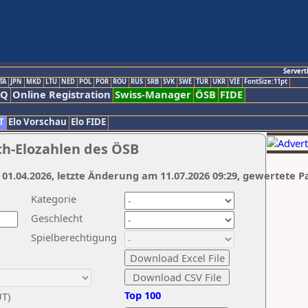
Servert
TA
JPN
MKD
LTU
NED
POL
POR
ROU
RUS
SRB
SVK
SWE
TUR
UKR
VIE
FontSize:11pt
AQ
Online Registration
Swiss-Manager
ÖSB
FIDE
T
Elo Vorschau
Elo FIDE
ch-Elozahlen des ÖSB
 01.04.2026, letzte Änderung am 11.07.2026 09:29, gewertete P
Kategorie
Geschlecht
Spielberechtigung
Top 100
UT)