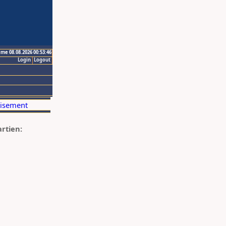
ime 08.08.2026 00:53:46
Login
Logout
artien: