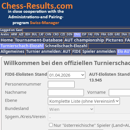
Logged on: Gast
Arabic
ARM
AZE
BIH
BUL
CAT
CHN
CRO
CZE
DEN
ENG
ESP
FAI
FIN
FRA
GER
GRE
INA
I
Home
Tournament-Database
AUT championship
Pictures
F
Turnierschach-Elozahl
Schnellschach-Elozahl
Allgemeines
Turnier anmelden: AUT
FIDE
Spieler anmelden
Elo AU
Willkommen bei den offiziellen Turnierscha
FIDE-Elolisten Stand
AUT-Elolisten Stand
13.945
Personennummer
Nachname
Vorname
Ebene
Bundesland
Spgem./Kreis/Verein
Nur "österreichische" Spieler (Land=A