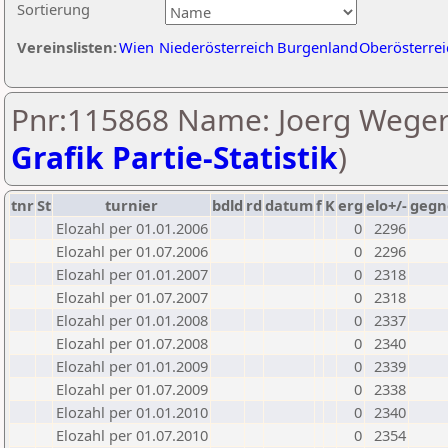
Sortierung
Vereinslisten:
Wien
Niederösterreich
Burgenland
Oberösterrei
Pnr:115868 Name: Joerg Wegerl
Grafik Partie-Statistik
)
tnr
St
turnier
bdld
rd
datum
f
K
erg
elo+/-
gegn
Elozahl per 01.01.2006
0
2296
Elozahl per 01.07.2006
0
2296
Elozahl per 01.01.2007
0
2318
Elozahl per 01.07.2007
0
2318
Elozahl per 01.01.2008
0
2337
Elozahl per 01.07.2008
0
2340
Elozahl per 01.01.2009
0
2339
Elozahl per 01.07.2009
0
2338
Elozahl per 01.01.2010
0
2340
Elozahl per 01.07.2010
0
2354