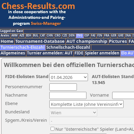
Logged on: Gast
Arabic
ARM
AZE
BIH
BUL
CAT
CHN
CRO
CZE
DEN
ENG
ESP
FAI
FIN
FRA
GER
GRE
INA
I
Home
Tournament-Database
AUT championship
Pictures
F
Turnierschach-Elozahl
Schnellschach-Elozahl
Allgemeines
Turnier anmelden: AUT
FIDE
Spieler anmelden
Elo AU
Willkommen bei den offiziellen Turnierscha
FIDE-Elolisten Stand
AUT-Elolisten Stand
13.945
Personennummer
Nachname
Vorname
Ebene
Bundesland
Spgem./Kreis/Verein
Nur "österreichische" Spieler (Land=A