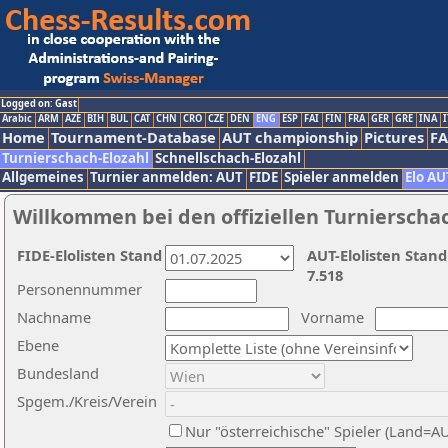
Logged on: Gast
Arabic
ARM
AZE
BIH
BUL
CAT
CHN
CRO
CZE
DEN
ENG
ESP
FAI
FIN
FRA
GER
GRE
INA
I
Home
Tournament-Database
AUT championship
Pictures
F
Turnierschach-Elozahl
Schnellschach-Elozahl
Allgemeines
Turnier anmelden: AUT
FIDE
Spieler anmelden
Elo AU
Willkommen bei den offiziellen Turnierscha
FIDE-Elolisten Stand
AUT-Elolisten Stand
7.518
Personennummer
Nachname
Vorname
Ebene
Bundesland
Spgem./Kreis/Verein
Nur "österreichische" Spieler (Land=A