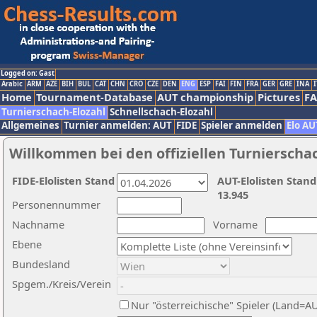
Logged on: Gast
Arabic
ARM
AZE
BIH
BUL
CAT
CHN
CRO
CZE
DEN
ENG
ESP
FAI
FIN
FRA
GER
GRE
INA
I
Home
Tournament-Database
AUT championship
Pictures
F
Turnierschach-Elozahl
Schnellschach-Elozahl
Allgemeines
Turnier anmelden: AUT
FIDE
Spieler anmelden
Elo AU
Willkommen bei den offiziellen Turnierscha
FIDE-Elolisten Stand
AUT-Elolisten Stand
13.945
Personennummer
Nachname
Vorname
Ebene
Bundesland
Spgem./Kreis/Verein
Nur "österreichische" Spieler (Land=A